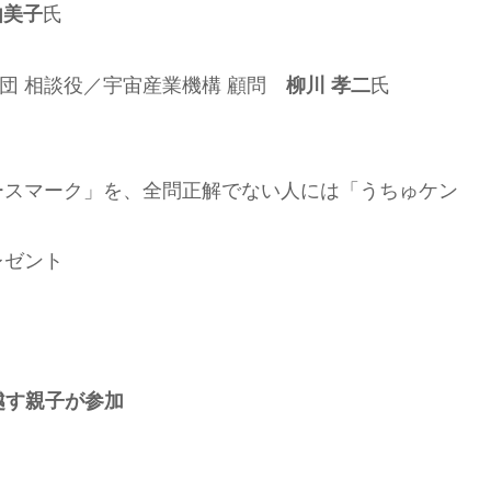
由美子
氏
年団 相談役／宇宙産業機構 顧問
柳川 孝二
氏
ースマーク」を、全問正解でない人には「うちゅケン
レゼント
越す親子が参加
。