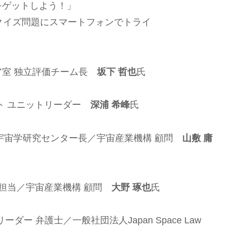
をゲットしよう！」
クイズ問題にスマートフォンでトライ
ニア室 独立評価チーム長
坂下 哲也
氏
ト ユニットリーダー
深浦 希峰
氏
人宇宙学研究センター長／宇宙産業機構 顧問
山敷 庸
宙担当／宇宙産業機構 顧問
大野 琢也
氏
ー 弁護士／一般社団法人Japan Space Law