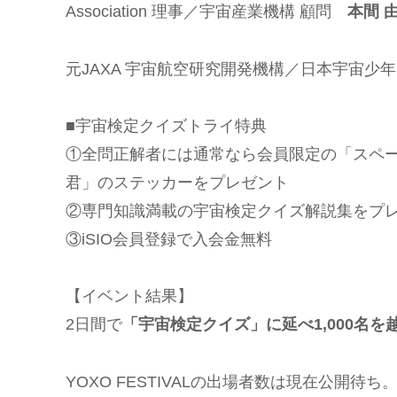
Association 理事／宇宙産業機構 顧問
本間 
元JAXA 宇宙航空研究開発機構／日本宇宙少
■宇宙検定クイズトライ特典
①全問正解者には通常なら会員限定の「スペ
君」のステッカーをプレゼント
②専門知識満載の宇宙検定クイズ解説集をプ
③iSIO会員登録で入会金無料
【イベント結果】
2日間で
「宇宙検定クイズ」に延べ1,000名を
YOXO FESTIVALの出場者数は現在公開待ち