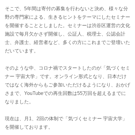
2025年1月
横浜未来機構YOXOフェスティバルに出展
そこで、5年間は寄付の募集を行わないと決め、様々な分
野の専門家による、生きるヒントをテーマにしたセミナー
2025年1月
「宇宙検定」準備室設置
を開催することとしました。セミナーは渋谷区運営の文化
施設で毎月欠かさず開催し、公証人、税理士、公認会計
2025年1月
宇宙検定のキャラクター「うちゅケン君」発表
士、弁護士、経営者など、多くの方にこれまでご登壇いた
だいています。
2025年1月
iSIO宇宙産業機構 スペースマーク リリース
2024年12月
iSIO宇宙産業機構 会員制度発足
そのような中、コロナ禍でスタートしたのが「気づくセミ
ナー 宇宙大学」です。オンライン形式となり、日本だけ
2024年9月
京都大学大学院 教授 山敷庸亮氏が顧問に就任
ではなく海外からもご参加いただけるようになり、おかげ
さまで、YouTubeでの再生回数は55万回を超えるまでに
2024年9月
弁護士法人ＧＶＡ法律事務所 本間 由美子氏が法律
なりました。
2024年7月
JUNIART DESIGN 代表 岡村樹ニ也氏が戦略顧問
現在は、月1、2回の体制で「気づくセミナー 宇宙大学」
2024年7月
大野琢也氏が顧問に就任
を開催しております。