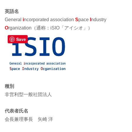
英語名
General
i
ncorporated association
S
pace
I
ndustry
O
rganization（通称：iSIO「アイシオ」）
Save
種別
非営利型一般社団法人
代表者氏名
会長兼理事長 矢崎 洋