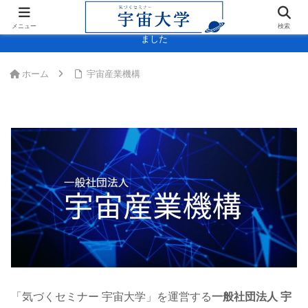
＞＞内閣府「宇宙スキル標準(決定版)」に宇宙大学・宇宙検定が掲載され
メニュー
検索
ました
ホーム
宇宙産業機構
「気づくセミナー 宇宙大学」を運営する
一般社団法人 宇