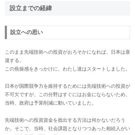
2026年2月
内閣府「宇宙スキル標準（決定版）」に、「気づく
設立までの経緯
2026年1月
YOXOフェスティバルに10団体のiSIO宇宙学生
設立への思い
2026年1月
国際的な非営利団体認証機関「TechSoup（テッ
2025年12月
親子で宇宙の難問に挑戦する「宇宙検定forキッズ
このまま先端技術への投資がおろそかになれば、日本は衰
退する。
2025年11月
マイクロソフト非営利団体向けプログラム（Microsoft f
この焦燥感をきっかけに、わたし達はスタートしました。
2025年10月
国際的な非営利団体適格性認証「Goodstack（グ
日本が国際競争力を維持するためには先端技術への投資が
不可欠ですが、この分野はすぐにはお金にならないため、
2025年10月
宇宙検定モニター実施
当時、政府は予算削減に動いていました。
2025年9月
世界初となる「周産期小児宇宙医学セミナー」を宇
先端技術への投資資金を捻出する方法は何かないだろう
2025年9月
みなとみらいにて宇宙検定クイズ開催
か。そこで、当時、社会課題となりつつあった相続人がい