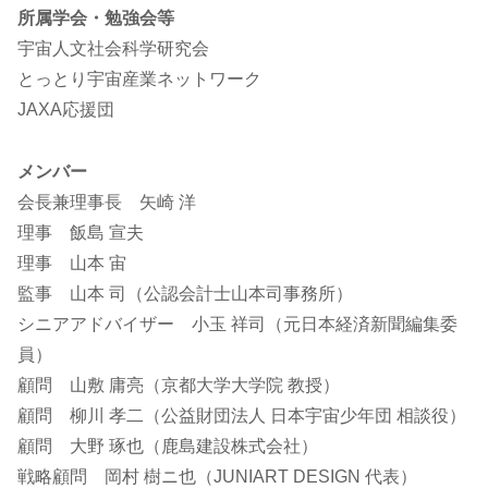
所属学会・勉強会等
宇宙人文社会科学研究会
とっとり宇宙産業ネットワーク
JAXA応援団
メンバー
会長兼理事長 矢崎 洋
理事 飯島 宣夫
理事 山本 宙
監事 山本 司（公認会計士山本司事務所）
シニアアドバイザー 小玉 祥司（元日本経済新聞編集委
員）
顧問 山敷 庸亮（京都大学大学院 教授）
顧問 柳川 孝二（公益財団法人 日本宇宙少年団 相談役）
顧問 大野 琢也（鹿島建設株式会社）
戦略顧問 岡村 樹ニ也（JUNIART DESIGN 代表）