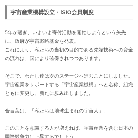
2024年4月
一般社団法人の名称を「宇宙産業機構」に変更
宇宙産業機構設立・iSIO会員制度
2024年2月
宇宙大学×YOXO「GMS開発について語ろう！」大
5年が過ぎ、いよいよ寄付活動を開始しようという矢先
2023年12月
宇宙大学が「YOXO FESTIVAL 2024」のオフ
に、政府が宇宙戦略基金を発表。
これにより、私たちの当初の目的である先端技術への資金
2020年9月
「気づくセミナー 宇宙大学」開始
の流れは、国により確保されつつあります。
2020年3月
「生きた証セミナー」を「気づくセミナー 知識の
そこで、わたし達は次のステージへ進むことにしました。
2019年3月
「一般社団法人 生きた証寄付・遺贈基金」設立
宇宙産業をサポートする「宇宙産業機構」へと名称、組織
ともに変更し、新たに歩み出しました。
2018年12月
「生きた証セミナー」開始
合言葉は、「私たちは地球生まれの宇宙人」。
このことを意識する人が増えれば、宇宙産業を含む日本の
国際競争力は上昇するでしょう。