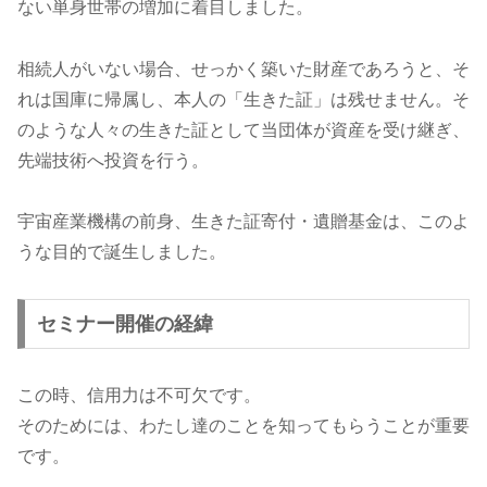
ない単身世帯の増加に着目しました。
2025年8月
「親子で挑戦！宇宙検定forキッズ」のモニター受
相続人がいない場合、せっかく築いた財産であろうと、そ
2025年8月
大阪・関西万博にて「宇宙検定 京都大学×宇宙産業
れは国庫に帰属し、本人の「生きた証」は残せません。そ
2025年6月
宇宙大学プレミアムを日揮グローバル様本社会議室
のような人々の生きた証として当団体が資産を受け継ぎ、
先端技術へ投資を行う。
2025年5月
会員専用のiSIO Discord運用開始
宇宙産業機構の前身、生きた証寄付・遺贈基金は、このよ
2025年5月
宇宙飛行士のマインドセットを学ぶ宇宙大学プレミ
うな目的で誕生しました。
2025年2月
内閣府「宇宙スキル標準 (試作版)」に掲載されまし
スクロールできます
セミナー開催の経緯
2025年2月
宇宙検定β版公開
この時、信用力は不可欠です。
2025年2月
Google for Nonprofits（グーグル非営利団
そのためには、わたし達のことを知ってもらうことが重要
2025年1月
元JAXA／公益財団法人 日本宇宙少年団 相談役 柳
です。