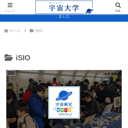
＞＞内閣府「宇宙スキル標準(決定版)」に宇宙大学・宇宙検定が掲載され
メニュー
検索
ました
ホーム
iSIO
iSIO
iSIO