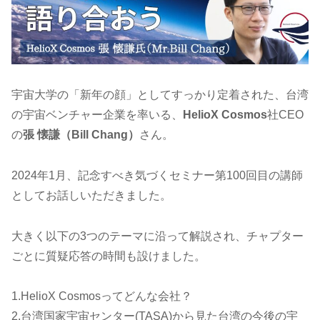
宇宙大学の「新年の顔」としてすっかり定着された、台湾
の宇宙ベンチャー企業を率いる、
HelioX Cosmos
社CEO
の
張 懐謙（Bill Chang）
さん。
2024年1月、記念すべき気づくセミナー第100回目の講師
としてお話しいただきました。
大きく以下の3つのテーマに沿って解説され、チャプター
ごとに質疑応答の時間も設けました。
1.HelioX Cosmosってどんな会社？
2.台湾国家宇宙センター(TASA)から見た台湾の今後の宇