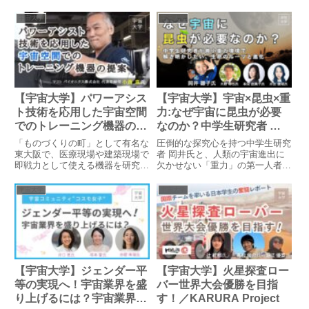
宇宙大学
宇宙大学
【宇宙大学】パワーアシス
【宇宙大学】宇宙×昆虫×重
ト技術を応用した宇宙空間
力:なぜ宇宙に昆虫が必要
でのトレーニング機器の提
なのか？中学生研究者 岡
案／マコトバイオニクス株
井雛子氏が解き明かした
「ものづくりの町」として有名な
圧倒的な探究心を持つ中学生研究
式会社 代表取締役 小西 真
い、微小重力環境下での生
東大阪で、医療現場や建築現場で
者 岡井氏と、人類の宇宙進出に
即戦力として使える機器を研究開
欠かせない「重力」の第一人者・
氏
命のルーツと進化【内閣府
発する小西真さん。小西真さんと
大野氏が、人類の宇宙進出と生命
宇宙スキル標準 掲載】
の出会いは、宇宙ではなく介護を
のルーツを熱く語り尽くします。
宇宙大学
宇宙大学
メインとした大きな展示会でのこ
とでした。お話していると、小西
真さんの技術は宇宙でも役立つ
も...
【宇宙大学】ジェンダー平
【宇宙大学】火星探査ロー
等の実現へ！宇宙業界を盛
バー世界大会優勝を目指
り上げるには？宇宙業界で
す！／KARURA Project