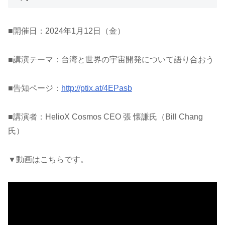
■開催日：2024年1月12日（金）
■講演テーマ：台湾と世界の宇宙開発について語り合おう
■告知ページ：
http://ptix.at/4EPasb
■講演者：HelioX Cosmos CEO 張 懐謙氏（Bill Chang
氏）
▼動画はこちらです。