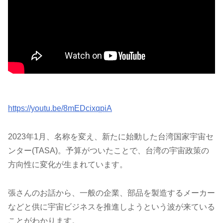
https://youtu.be/8mEDcixqpiA
2023年1月、名称を変え、新たに始動した台湾国家宇宙セ
ンター(TASA)。予算がついたことで、台湾の宇宙政策の
方向性に変化が生まれています。
張さんのお話から、一般の企業、部品を製造するメーカー
などと供に宇宙ビジネスを推進しようという波が来ている
ことがわかります。