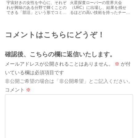
の女性のキャリア形成と展
宇宙好きの女性を中心に、それぞ
火星探査ローバーの世界大会
望／コスモ女子:井口 恵
れが興味のある分野で輝くことの
（URC）に出場し、結果を残せ
できる「部活」という形でコミュ
るほどの高い技術を持ったチーム
氏、塔本 愛氏、赤樫 朱海
ニティを作っている宇宙＆女性コ
「KARURA Project」。日本とア
氏
ミュニティ「コスモ女子」。株式
メリカのメンバーが力を合わせ、
会社Kanatta代表の井口恵さんが
ローバー開発に挑みます。
2020年に立ち上げられました。
KARURAの目標は、将来の国際
コメントはこちらにどうぞ！
宇宙業界では知らない人...
宇宙開発の発展に貢献するこ...
確認後、こちらの欄に返信いたします。
メールアドレスが公開されることはありません。
※
が付
いている欄は必須項目です
非公開ご希望の場合は「非公開希望」とご記入ください。
コメント
※