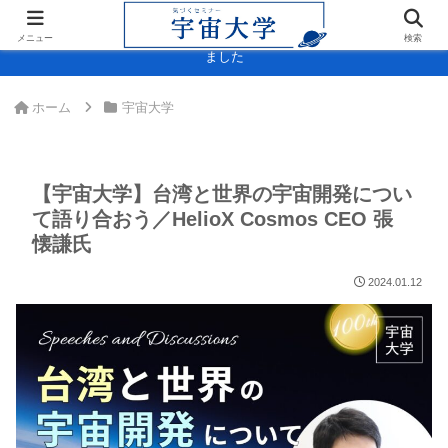
＞＞内閣府「宇宙スキル標準(決定版)」に宇宙大学・宇宙検定が掲載され
メニュー
検索
ました
ホーム
宇宙大学
【宇宙大学】台湾と世界の宇宙開発につい
て語り合おう／HelioX Cosmos CEO 張
懐謙氏
2024.01.12