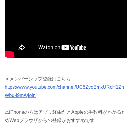
🔽メンバーシップ登録はこちら
https://www.youtube.com/channel/UC5ZyoEmxURcH1Zh
Wbu-I9mA/join
⚠️iPhoneの方はアプリ経由だとAppleの手数料がかかるた
めWebブラウザからの登録がおすすめです