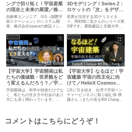
ングで切り拓く！宇宙産業
3Dモデリング！Series 2：
の現在と未来の展望／株式
ロケットの「次」をデザイ
会社たすく CEO 古友 大輔
ンする／JUNIART
自動車エンジニア、ISS（国際宇
世界が注目する3Dクリエイタ
氏
DESIGN代表 岡村 樹二也
宙ステーション）のシステム開
ー、岡村樹二也さんのシリーズ第
発、株式会社ispaceの創設メンバ
2弾です。鹿島建設と京都大学の
氏
ーなどキャリアを積み、ご自身の
共同記者会見は、日本だけではな
会社「たすく」を立ち上げられた
く世界のメディアからも注目され
宇宙大学
宇宙大学
古友大輔さん。夢やロマンという
ました。そのビジュアルを製作し
言葉と結び付けられがちな宇宙産
たのは他でもないジュニヤさん。
業を、古友さんならではの...
今回ジュニヤさんが使用されたソ
フ...
【宇宙大学】宇宙開発は私
【宇宙大学】なるほど！宇
たちの価値観・世界観をど
宙建築 宇宙の民主化に向
う変えるんだろう？／宇宙
けて／HelioX Cosmos
航空研究開発機構
Co., Ltd. CEO 張 懐謙氏
宇宙開発は、科学や技術だけでな
1月に引き続き、台湾で宇宙ベン
（JAXA）ワーク・ライフ
く、私たちの生き方や社会のあり
チャービジネスに取り組む張 懐
方にも深く関わっています。
謙さん（またの名をBill Changさ
変革推進室 参事 大塚 成志
JAXA 大塚さんといっしょに、宇
ん）にご講演いただきました。張
氏
宙を目指す「もうひとつの意味」
さんが代表を務める会社、HelioX
を考えてみませんか？
Cosmos（ヘリオックスコスモ
ス）の取り組みや宇宙建築への考
コメントはこちらにどうぞ！
え、人間に...