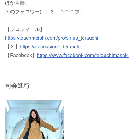
ほか４冊。
Ｘのフォロワーは１３，０００超。
【プロフィール】
https://touchmeishi.com/pro/sirius_terauchi
【Ｘ】
https://x.com/sirius_terauchi
【Facebook】
https://www.facebook.com/terauchimasaki
司会進行