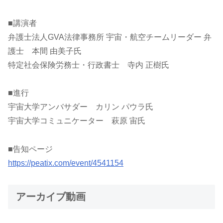
■講演者
弁護士法人GVA法律事務所 宇宙・航空チームリーダー 弁
護士 本間 由美子氏
特定社会保険労務士・行政書士 寺内 正樹氏
■進行
宇宙大学アンバサダー カリン パウラ氏
宇宙大学コミュニケーター 萩原 宙氏
■告知ページ
https://peatix.com/event/4541154
アーカイブ動画