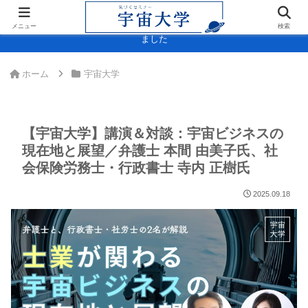
＞＞内閣府「宇宙スキル標準(決定版)」に宇宙大学・宇宙検定が掲載され
メニュー
検索
ました
ホーム
宇宙大学
【宇宙大学】講演＆対談：宇宙ビジネスの
現在地と展望／弁護士 本間 由美子氏、社
会保険労務士・行政書士 寺内 正樹氏
2025.09.18