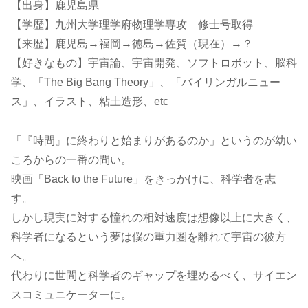
【出身】鹿児島県
【学歴】九州大学理学府物理学専攻 修士号取得
【来歴】鹿児島→福岡→徳島→佐賀（現在）→？
【好きなもの】宇宙論、宇宙開発、ソフトロボット、脳科
学、「The Big Bang Theory」、「バイリンガルニュー
ス」、イラスト、粘土造形、etc
「『時間』に終わりと始まりがあるのか」というのが幼い
ころからの一番の問い。
映画「Back to the Future」をきっかけに、科学者を志
す。
しかし現実に対する憧れの相対速度は想像以上に大きく、
科学者になるという夢は僕の重力圏を離れて宇宙の彼方
へ。
代わりに世間と科学者のギャップを埋めるべく、サイエン
スコミュニケーターに。