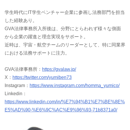
学生時代にIT学生ベンチャー企業に参画し法務部門を担当
した経験あり。
GVA法律事務所入所後は、分野にとらわれず様々な側面
から企業の躍進と理念実現をサポート。
近時は、宇宙・航空チームのリーダーとして、特に同業界
における法務サポートに注力。
GVA法律事務所：
https://gvalaw.jp/
X：
https://twitter.com/yumiben73
Instagram：
https://www.instagram.com/homma_yumico/
Linkedin：
https://www.linkedin.com/in/%E7%94%B1%E7%BE%8E%
E5%AD%90-%E6%9C%AC%E9%96%93-71b8371a0/