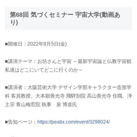
第68回 気づくセミナー 宇宙大学(動画あ
り)
■開催日：2022年8月5日(金)
■講演テーマ：お坊さんと宇宙 ～最新宇宙論と仏教宇宙観
私達はどこにいてどこに行くのか～
■講演者：大阪芸術大学 デザイン学部キャラクター造形学
科 客員教授、大本願善光寺 飛騨別院 高山善光寺 住職、浄
土宗 青山梅窓院 執事 泉 博道氏
■告知ページ：
https://peatix.com/event/3298024/