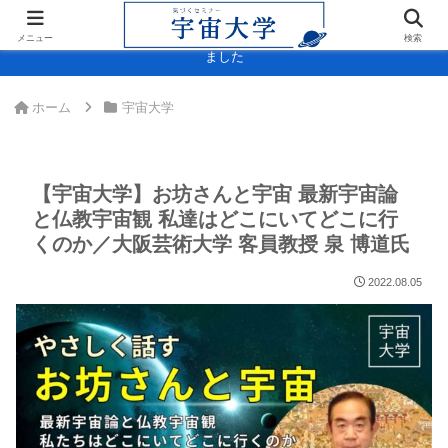
＞＞内閣府「宇宙スキル標準(決定版)」に宇宙大学・宇宙検定が掲載され
メニュー
検索
ました
ホーム
宇宙大学
【宇宙大学】お坊さんと宇宙 最新宇宙論
と仏教宇宙観 私達はどこにいてどこに行
くのか／大阪芸術大学 客員教授 泉 博道氏
2022.08.05