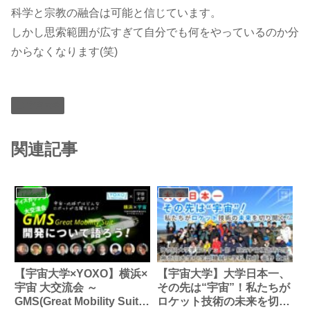
科学と宗教の融合は可能と信じています。
しかし思索範囲が広すぎて自分でも何をやっているのか分
からなくなります(笑)
宇宙大学
関連記事
宇宙大学
宇宙大学
【宇宙大学×YOXO】横浜×
【宇宙大学】大学日本一、
宇宙 大交流会 ～
その先は“宇宙”！私たちが
GMS(Great Mobility Suit)
ロケット技術の未来を切り