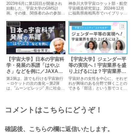
開発について語ろう！～
開く！ ／神奈川大学宇宙
2023年6月に第1回目が開催され
神奈川大学宇宙ロケット部・航空
豪華宇宙人パネリスト集結
ロケット部・航空宇宙構造
始動した、宇宙大学のGMS計
宇宙構造研究室は、2024年12月
画。その後、関係者のみの参加に
に福島県南相馬市でハイブリッド
研究室、神奈川大学工学部
より非公開で回を重ねてきました
ロケット「鈴木丸」の打ち上げ実
教授 高野 敦氏
が、この度、京都大学の山敷庸亮
験を実施し、国内最速マッハ
宇宙大学
宇宙大学
先生のお声がけがきっかけとな
1.5・高度10.055kmを記録しまし
り、横浜未来機構主催のビッグイ
た。学生主体で設計から運用、回
ベント「YOXOフェスティバル...
収までを担い、技術革...
【宇宙大学】日本の宇宙科
【宇宙大学】ジェンダー平
学・発展の系譜「はやぶ
等の実現へ！宇宙業界を盛
さ」などを例に／JAXA名
り上げるには？宇宙業界で
誉教授 稲谷 芳文氏
の女性のキャリア形成と展
第1弾は、誰でも行ける宇宙旅行
宇宙好きの女性を中心に、それぞ
望／コスモ女子:井口 恵
～ロケットの次の進化～第2弾
れが興味のある分野で輝くことの
は、”ムーンビレッジ” 月に社会を
できる「部活」という形でコミュ
氏、塔本 愛氏、赤樫 朱海
作る 人類の宇宙進出について考
ニティを作っている宇宙＆女性コ
氏
えるそして、第3弾の今回は、日
ミュニティ「コスモ女子」。株式
本の宇宙科学・発展の系譜 「は
会社Kanatta代表の井口恵さんが
やぶさ」などを例にというテーマ
2020年に立ち上げられました。
コメントはこちらにどうぞ！
で、JAXA 宇宙航空研究...
宇宙業界では知らない人...
確認後、こちらの欄に返信いたします。