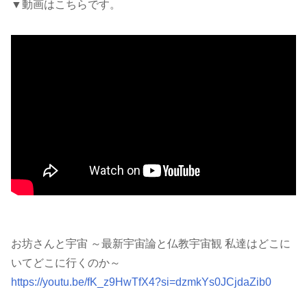
▼動画はこちらです。
お坊さんと宇宙 ～最新宇宙論と仏教宇宙観 私達はどこに
いてどこに行くのか～
https://youtu.be/fK_z9HwTfX4?si=dzmkYs0JCjdaZib0