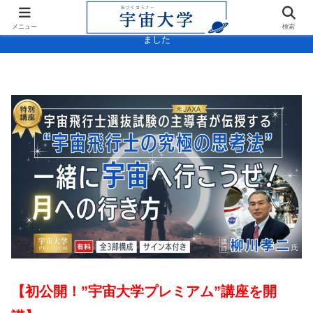
＞＞内閣府「宇宙スキル標準(決定版)」に宇宙大学・宇宙検定が掲載され
メニュー
検索
ました
【初公開！”宇宙大学プレミアム”講座を開