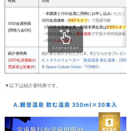
特典
内容
・
本講座とiSIO会員に同時にお申し込み
いただくと
iSIO会員価格
（
約67％オフ
）で受講可能
iSIO会員特典
（iSIO学生団体会員・20歳未満会員は
約83％オフ
）
(同時入会OK)
・iSIO会員は今後も
優待価格
で宇宙大学特別講座を
・iSIO
入会金無料
スクロールできます
紹介者特典
紹介者と紹介された方にA、Bどちらかをプレゼント
(
iSIO会員価格
の
A.
ミネラルウォーター「観音温泉 飲む温泉」(350ml×
受講者は対象外
)
B.
Space Culture Vision「TONBO」
▼以下は紹介者特典です。