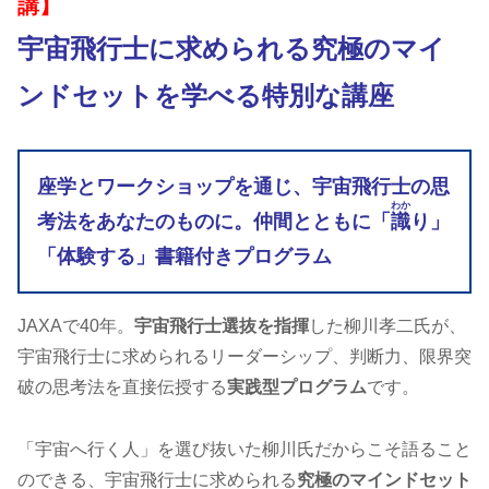
講】
宇宙飛行士に求められる究極のマイ
ンドセットを学べる特別な講座
座学とワークショップを通じ、宇宙飛行士の思
わか
考法をあなたのものに。仲間とともに「
識
り
」
「体験する」書籍付きプログラム
JAXAで40年。
宇宙飛行士選抜を指揮
した柳川孝二氏が、
宇宙飛行士に求められるリーダーシップ、判断力、限界突
破の思考法を直接伝授する
実践型プログラム
です。
「宇宙へ行く人」を選び抜いた柳川氏だからこそ語ること
のできる、宇宙飛行士に求められる
究極のマインドセット