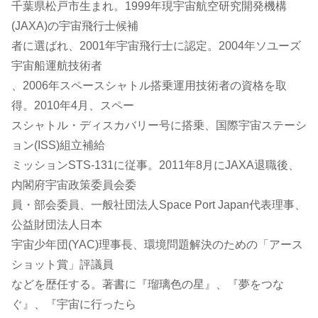
千葉県松戸市生まれ。1999年現宇宙航空研究開発機構
(JAXA)の宇宙飛行士候補
者に選ばれ、2001年宇宙飛行士に認定。2004年ソユーズ
宇宙船運航技術者
、2006年スペースシャトル搭乗運用技術者の資格を取
得。2010年4月、スペー
スシャトル・ディスカバリー号に搭乗、国際宇宙ステーシ
ョン(ISS)組立補給
ミッションSTS-131に従事。2011年8月にJAXA退職後、
内閣府宇宙政策委員会委
員・部会委員、一般社団法人Space Port Japan代表理事、
公益財団法人日本
宇宙少年団(YAC)理事長、環境問題解決のための「アース
ショット賞」評議員
などを歴任する。著書に『瑠璃色の星』、『夢をつな
ぐ』、『宇宙に行ったら