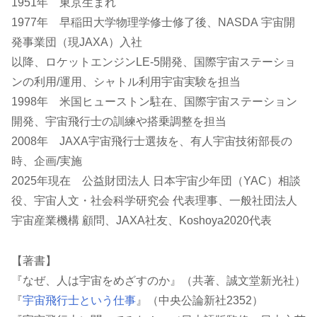
1951年 東京生まれ
1977年 早稲田大学物理学修士修了後、NASDA 宇宙開
発事業団（現JAXA）入社
以降、ロケットエンジンLE-5開発、国際宇宙ステーショ
ンの利用/運用、シャトル利用宇宙実験を担当
1998年 米国ヒューストン駐在、国際宇宙ステーション
開発、宇宙飛行士の訓練や搭乗調整を担当
2008年 JAXA宇宙飛行士選抜を、有人宇宙技術部長の
時、企画/実施
2025年現在 公益財団法人 日本宇宙少年団（YAC）相談
役、宇宙人文・社会科学研究会 代表理事、一般社団法人
宇宙産業機構 顧問、JAXA社友、Koshoya2020代表
【著書】
『なぜ、人は宇宙をめざすのか』（共著、誠文堂新光社）
『
宇宙飛行士という仕事
』（中央公論新社2352）