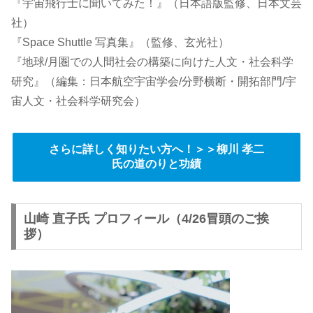
『宇宙飛行士に聞いてみた！』（日本語版監修、日本文芸
社）
『Space Shuttle 写真集』（監修、玄光社）
『地球/月圏での人間社会の構築に向けた人文・社会科学
研究』（編集：日本航空宇宙学会/分野横断・開拓部門/宇
宙人文・社会科学研究会）
さらに詳しく知りたい方へ！＞＞柳川 孝二
氏の道のりと功績
山崎 直子氏 プロフィール（4/26冒頭のご挨
拶）