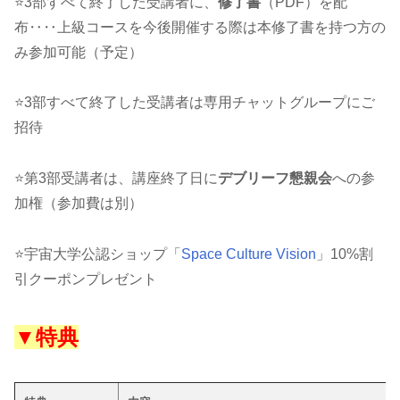
⭐3部すべて終了した受講者に、
修了書
（PDF）を配
布‥‥上級コースを今後開催する際は本修了書を持つ方の
み参加可能（予定）
⭐3部すべて終了した受講者は専用チャットグループにご
招待
⭐第3部受講者は、講座終了日に
デブリーフ懇親会
への参
加権（参加費は別）
⭐宇宙大学公認ショップ「
Space Culture Vision
」10%割
引クーポンプレゼント
▼特典