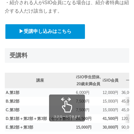
・紹介される人がiSIO会員になる場合は、紹介者特典は紹
介する人だけ該当します。
▶受講申し込みはこちら
受講料
iSIO学生団体,
講座
iSIO会員
一般
20歳未満会員
A.第1部
6,000円
12,000円
36,00
B.第2部
7,500円
15,000円
45,00
C.第3部
7,500円
15,000円
45,00
スクロールできます
D.第1部＋第2部＋第3部（セット割引）
20,500円
41,500円
120,0
E.第2部＋第3部
15,000円
30,000円
90,00