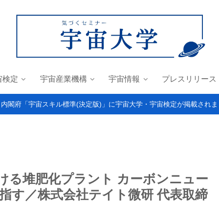
宙検定
宇宙産業機構
宇宙情報
プレスリリース
＞内閣府「宇宙スキル標準(決定版)」に宇宙大学・宇宙検定が掲載されま
ける堆肥化プラント カーボンニュー
指す／株式会社テイト微研 代表取締