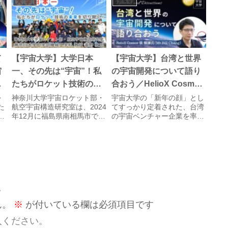
宇宙大学
宇宙大学
て
【宇宙大学】大学日本
【宇宙大学】台湾と世界
宙
一、その先は“宇宙”！私
の宇宙開発について語り
わ
たちがロケット技術の未
合おう／HelioX Cosmos
網
来を切り開く！ ／神奈川
CEO 張 懐謙氏
を
神奈川大学宇宙ロケット部・
宇宙大学の「新年の顔」とし
た
航空宇宙構造研究室は、2024
てすっかり定着された、台湾
大学宇宙ロケット部・航
伝
年12月に福島県南相馬市でハ
の宇宙ベンチャー企業を率い
空宇宙構造研究室、神奈
う
イブリッドロケット「鈴木
る、HelioX Cosmos社CEOの
川大学工学部教授 高野 敦
も
丸」の打ち上げ実験を実施
張 懐謙（Bill Chang）さん。
、
し、国内最速マッハ1.5・高
2024年1月、記念すべき気づ
氏
テ
度10.055kmを記録しまし
くセミナー第100回目の講師
い
た。学生主体で設計から運
としてお話しいただきまし
お
用、回収までを担い、技術
た...
革...
。
ん。
※
が付いている欄は必須項目です
入ください。