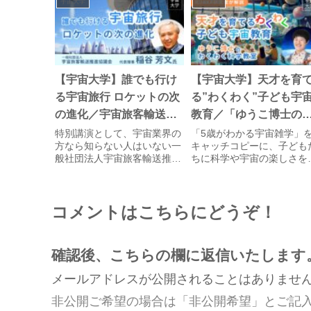
宇宙大学
宇宙大学
【宇宙大学】誰でも行け
【宇宙大学】天才を育
る宇宙旅行 ロケットの次
る”わくわく”子ども宇
の進化／宇宙旅客輸送推
教育／「ゆうこ博士の
進協議会 代表理事 稲谷
くわく科学教室」代表 
特別講演として、宇宙業界の
「5歳がわかる宇宙雑学」
方なら知らない人はいない一
キャッチコピーに、子ども
芳文氏
蔵 優子氏
般社団法人宇宙旅客輸送推進
ちに科学や宇宙の楽しさを
協議会 代表理事の稲谷芳文氏
える、元JAXA研究者のゆ
にご講演いただきました。稲
こ博士。その内容は、子ど
谷氏は長年JAXAで活躍さ
と作るロケットや惑星工作
コメントはこちらにどうぞ！
れ、今も宇宙業界を牽引され
DNAの抽出実験などなど、
ています。「稲谷先生特別講
ーマを見るだけでも興味深
演」第1弾となる今回は、タ
ものばかり！科学や宇宙の
イト...
も...
確認後、こちらの欄に返信いたします
メールアドレスが公開されることはありませ
非公開ご希望の場合は「非公開希望」とご記