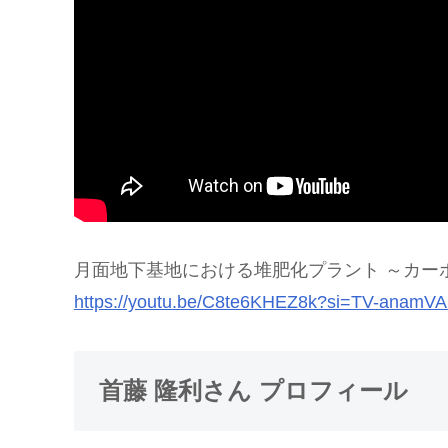
月面地下基地における堆肥化プラント ～カー
https://youtu.be/C8te6KHEZ8k?si=TV-anamV
首藤 隆利さん プロフィール