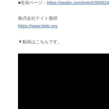
■告知ページ：
https://peatix.com/event/35062
株式会社テイト微研
https://www.teito.org
▼動画はこちらです。