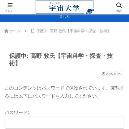
＞＞内閣府「宇宙スキル標準(決定版)」に宇宙大学・宇宙検定が掲載され
メニュー
検索
ました
ホーム
保護中: 高野 敦氏【宇宙科学・探査・技術】
保護中: 高野 敦氏【宇宙科学・探査・技
術】
2025.10.25
このコンテンツはパスワードで保護されています。閲覧す
るには以下にパスワードを入力してください。
パスワード: